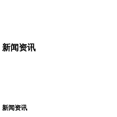
新闻资讯
新闻资讯