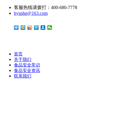
客服热线请拨打：400-680-7778
hysphn@163.com
首页
关于我们
食品安全常识
食品安全资讯
联系我们